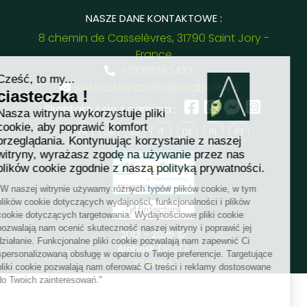
NASZE DANE KONTAKTOWE :
8 chemin de Casselèvres, 31790 Saint Jory -
France
+33781382437
jessica.fernandes@arabesk.eu
Skontaktuj się z nami na :
FR
GB
ES
IT
DE
PL
PT
2012 - 2026 ©
Arabesk |
NOTA
PRAWNA