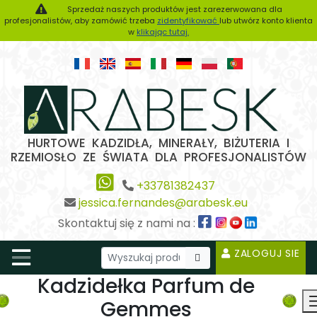
Sprzedaż naszych produktów jest zarezerwowana dla
profesjonalistów, aby zamówić trzeba
zidentyfikować
lub utwórz konto klienta
w
klikając tutaj.
HURTOWE KADZIDŁA, MINERAŁY, BIŻUTERIA I
RZEMIOSŁO ZE ŚWIATA DLA PROFESJONALISTÓW
+33781382437
jessica.fernandes@arabesk.eu
Skontaktuj się z nami na :
ZALOGUJ SIE
Kadzidełka Parfum de
Gemmes