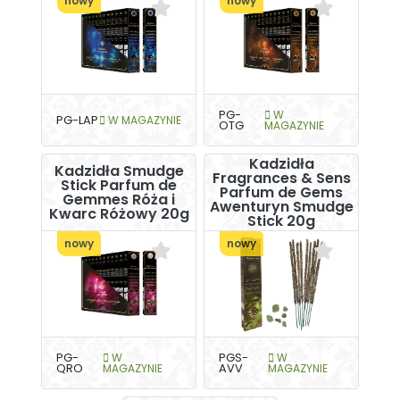
nowy
nowy
PG-
W
PG-LAP
W MAGAZYNIE
OTG
MAGAZYNIE
Kadzidła
Kadzidła Smudge
Fragrances & Sens
Stick Parfum de
Parfum de Gems
Gemmes Róża i
Awenturyn Smudge
Kwarc Różowy 20g
Stick 20g
nowy
nowy
PG-
W
PGS-
W
QRO
MAGAZYNIE
AVV
MAGAZYNIE