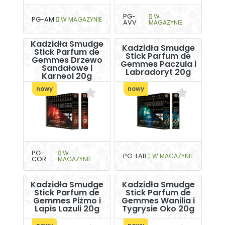
PG-
W
PG-AM
W MAGAZYNIE
AVV
MAGAZYNIE
Kadzidła Smudge
Kadzidła Smudge
Stick Parfum de
Stick Parfum de
Gemmes Drzewo
Gemmes Paczula i
Sandałowe i
Labradoryt 20g
Karneol 20g
nowy
nowy
PG-
W
PG-LAB
W MAGAZYNIE
COR
MAGAZYNIE
Kadzidła Smudge
Kadzidła Smudge
Stick Parfum de
Stick Parfum de
Gemmes Piżmo i
Gemmes Wanilia i
Lapis Lazuli 20g
Tygrysie Oko 20g