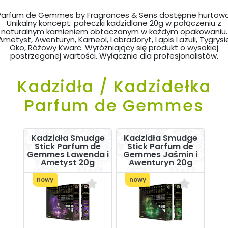
Parfum de Gemmes by Fragrances & Sens dostępne hurtowo
Unikalny koncept: pałeczki kadzidlane 20g w połączeniu z
naturalnym kamieniem obtaczanym w każdym opakowaniu.
Ametyst, Awenturyn, Karneol, Labradoryt, Lapis Lazuli, Tygrysi
Oko, Różowy Kwarc. Wyróżniający się produkt o wysokiej
postrzeganej wartości. Wyłącznie dla profesjonalistów.
Kadzidła / Kadzidełka
Parfum de Gemmes
Kadzidła Smudge
Kadzidła Smudge
Stick Parfum de
Stick Parfum de
Gemmes Lawenda i
Gemmes Jaśmin i
Ametyst 20g
Awenturyn 20g
nowy
nowy