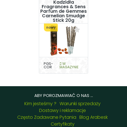
Kadzidła
Fragrances & Sens
Parfum de Gemmes
Carnelian Smudge
Stick 20g
nowy
PGS-
W
COR
MAGAZYNIE
ABY POROZMAWIAĆ O NAS ...
Kim jesteśmy ?
Warunki sprzedaży
Dostawy i reklamacje
Często Zadawane Pytania
Blog Arabesk
Certyfikaty