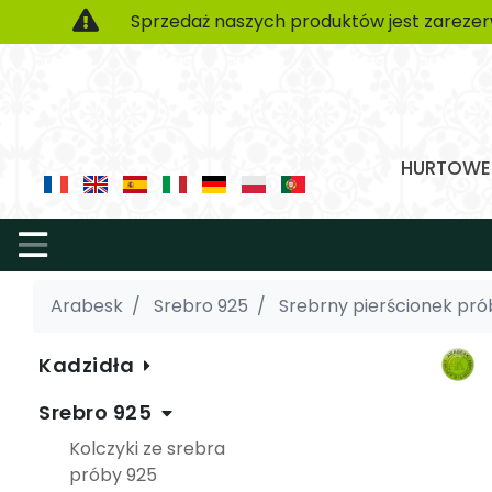
Sprzedaż naszych produktów jest zarezer
HURTOWE 
Arabesk
Srebro 925
Srebrny pierścionek pró
Kadzidła
Srebro 925
Kolczyki ze srebra
próby 925