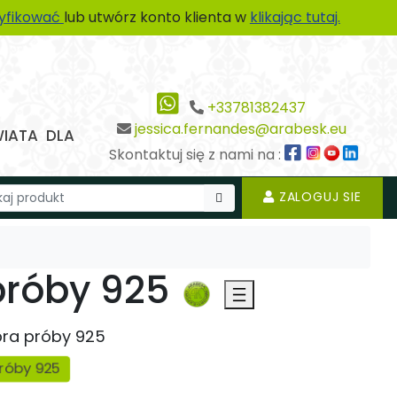
tyfikować
lub utwórz konto klienta w
klikając tutaj.
+33781382437
jessica.fernandes@arabesk.eu
WIATA DLA
Skontaktuj się z nami na :
ZALOGUJ SIE
próby 925
bra próby 925
próby 925