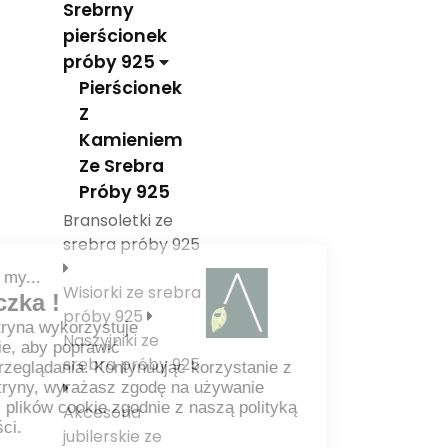
Srebrny
pierścionek
próby 925
Pierścionek
Z
Kamieniem
Ze Srebra
Próby 925
Bransoletki ze
srebra próby 925
Wisiorki ze srebra
próby 925
Naszyjniki ze
srebra próby 925
Akcesoria
jubilerskie ze