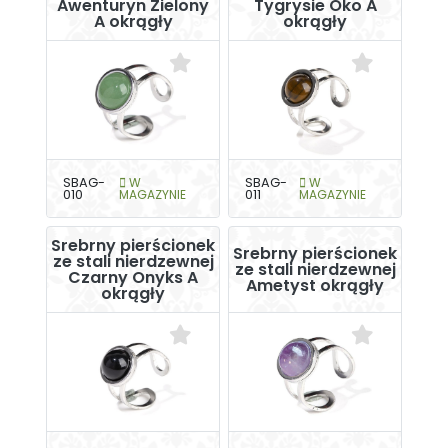
Awenturyn Zielony
Tygrysie Oko A
A okrągły
okrągły
SBAG-
W
SBAG-
W
010
MAGAZYNIE
011
MAGAZYNIE
Srebrny pierścionek
Srebrny pierścionek
ze stali nierdzewnej
ze stali nierdzewnej
Czarny Onyks A
Ametyst okrągły
okrągły