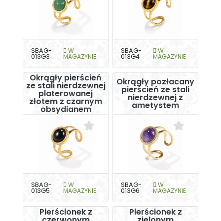
SBAG-
W
SBAG-
W
013G3
MAGAZYNIE
013G4
MAGAZYNIE
Okrągły pierścień
Okrągły pozłacany
ze stali nierdzewnej
pierścień ze stali
platerowanej
nierdzewnej z
złotem z czarnym
ametystem
obsydianem
SBAG-
W
SBAG-
W
013G5
MAGAZYNIE
013G6
MAGAZYNIE
Pierścionek z
Pierścionek z
czerwonym
zielonym