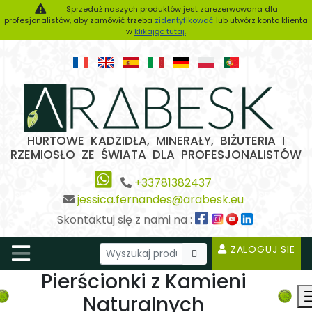
Sprzedaż naszych produktów jest zarezerwowana dla
profesjonalistów, aby zamówić trzeba
zidentyfikować
lub utwórz konto klienta
w
klikając tutaj.
HURTOWE KADZIDŁA, MINERAŁY, BIŻUTERIA I
RZEMIOSŁO ZE ŚWIATA DLA PROFESJONALISTÓW
+33781382437
jessica.fernandes@arabesk.eu
Skontaktuj się z nami na :
ZALOGUJ SIE
Pierścionki z Kamieni
Naturalnych