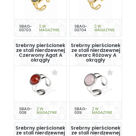
SBAG-
W
SBAG-
W
00703
MAGAZYNIE
00704
MAGAZYNIE
Srebrny pierścionek
Srebrny pierścionek
ze stali nierdzewnej
ze stali nierdzewnej
Czerwony Agat A
Kwarc Różowy A
okrągły
okrągły
SBAG-
W
SBAG-
W
008
MAGAZYNIE
009
MAGAZYNIE
Srebrny pierścionek
Srebrny pierścionek
ze stali nierdzewnej
ze stali nierdzewnej