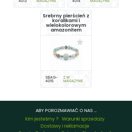
4013
MAGAZYNIE
4014
MAGAZYNIE
Srebrny pierścień z
koralikami i
wielokolorowym
amazonitem
SBAG-
W
4015
MAGAZYNIE
ABY POROZMAWIAĆ O NAS ...
Kim jesteśmy ?
Warunki sprzedaży
Dostawy i reklamacje