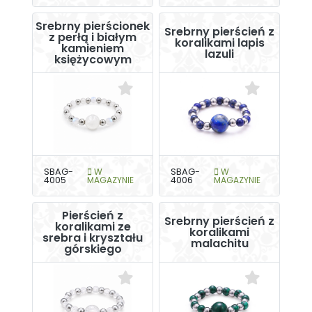
Srebrny pierścionek
Srebrny pierścień z
z perłą i białym
koralikami lapis
kamieniem
lazuli
księżycowym
SBAG-
W
SBAG-
W
4005
MAGAZYNIE
4006
MAGAZYNIE
Pierścień z
Srebrny pierścień z
koralikami ze
koralikami
srebra i kryształu
malachitu
górskiego