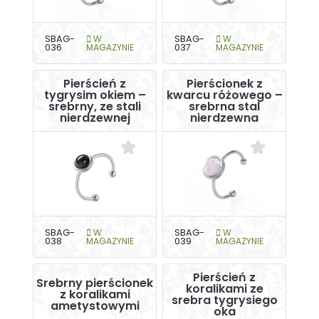
SBAG-
W
SBAG-
W
036
MAGAZYNIE
037
MAGAZYNIE
Pierścień z
Pierścionek z
tygrysim okiem –
kwarcu różowego –
srebrny, ze stali
srebrna stal
nierdzewnej
nierdzewna
SBAG-
W
SBAG-
W
038
MAGAZYNIE
039
MAGAZYNIE
Pierścień z
Srebrny pierścionek
koralikami ze
z koralikami
srebra tygrysiego
ametystowymi
oka