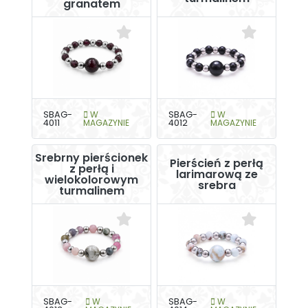
granatem
SBAG-
W
SBAG-
W
4011
MAGAZYNIE
4012
MAGAZYNIE
Srebrny pierścionek
Pierścień z perłą
z perłą i
larimarową ze
wielokolorowym
srebra
turmalinem
SBAG-
W
SBAG-
W