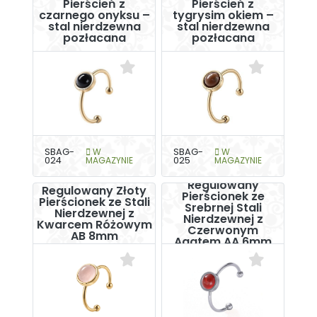
Pierścień z
Pierścień z
czarnego onyksu –
tygrysim okiem –
stal nierdzewna
stal nierdzewna
pozłacana
pozłacana
SBAG-
W
SBAG-
W
024
MAGAZYNIE
025
MAGAZYNIE
Regulowany
Regulowany Złoty
Pierścionek ze
Pierścionek ze Stali
Srebrnej Stali
Nierdzewnej z
Nierdzewnej z
Kwarcem Różowym
Czerwonym
AB 8mm
Agatem AA 6mm