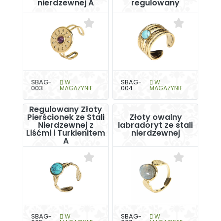
nierdzewnej A
regulowany
SBAG-
W
SBAG-
W
003
MAGAZYNIE
004
MAGAZYNIE
Regulowany Złoty
Pierścionek ze Stali
Złoty owalny
Nierdzewnej z
labradoryt ze stali
Liśćmi i Turkienitem
nierdzewnej
A
SBAG-
W
SBAG-
W