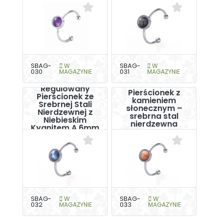
SBAG-
W
SBAG-
W
030
MAGAZYNIE
031
MAGAZYNIE
Regulowany
Pierścionek z
Pierścionek ze
kamieniem
Srebrnej Stali
słonecznym –
Nierdzewnej z
srebrna stal
Niebieskim
nierdzewna
Kyanitem A 6mm
SBAG-
W
SBAG-
W
032
MAGAZYNIE
033
MAGAZYNIE