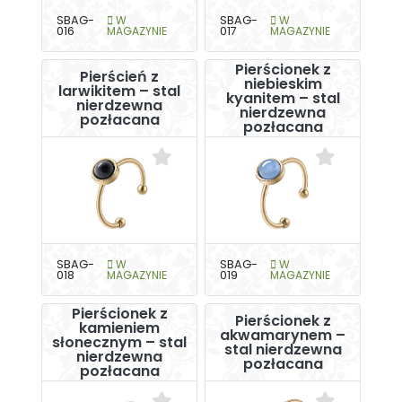
SBAG-
W
SBAG-
W
016
MAGAZYNIE
017
MAGAZYNIE
Pierścionek z
Pierścień z
niebieskim
larwikitem – stal
kyanitem – stal
nierdzewna
nierdzewna
pozłacana
pozłacana
SBAG-
W
SBAG-
W
018
MAGAZYNIE
019
MAGAZYNIE
Pierścionek z
Pierścionek z
kamieniem
akwamarynem –
słonecznym – stal
stal nierdzewna
nierdzewna
pozłacana
pozłacana