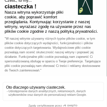
France
+33781382437
jessica.fernandes@arabesk.eu
Skontaktuj się z nami na :
FR
GB
ES
IT
DE
PL
PT
2012 - 2026 ©
Arabesk |
NOTA
PRAWNA