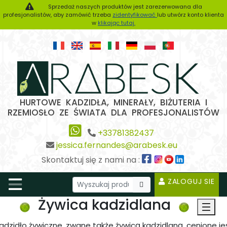
Sprzedaż naszych produktów jest zarezerwowana dla
profesjonalistów, aby zamówić trzeba
zidentyfikować
lub utwórz konto klienta
w
klikając tutaj.
HURTOWE KADZIDŁA, MINERAŁY, BIŻUTERIA I
RZEMIOSŁO ZE ŚWIATA DLA PROFESJONALISTÓW
+33781382437
jessica.fernandes@arabesk.eu
Skontaktuj się z nami na :
ZALOGUJ SIE
Żywica kadzidlana
adzidło żywiczne, zwane także żywicą kadzidlaną, cenione je