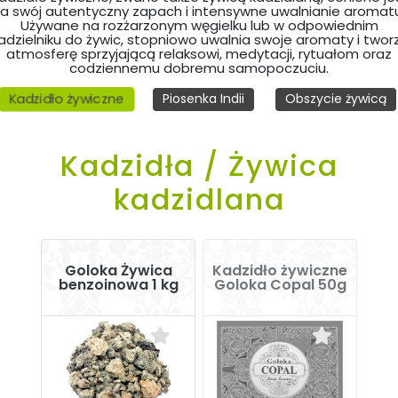
a swój autentyczny zapach i intensywne uwalnianie aromat
Używane na rozżarzonym węgielku lub w odpowiednim
adzielniku do żywic, stopniowo uwalnia swoje aromaty i twor
atmosferę sprzyjającą relaksowi, medytacji, rytuałom oraz
codziennemu dobremu samopoczuciu.
Kadzidło żywiczne
Piosenka Indii
Obszycie żywicą
Kadzidła / Żywica
kadzidlana
Goloka Żywica
Kadzidło żywiczne
benzoinowa 1 kg
Goloka Copal 50g