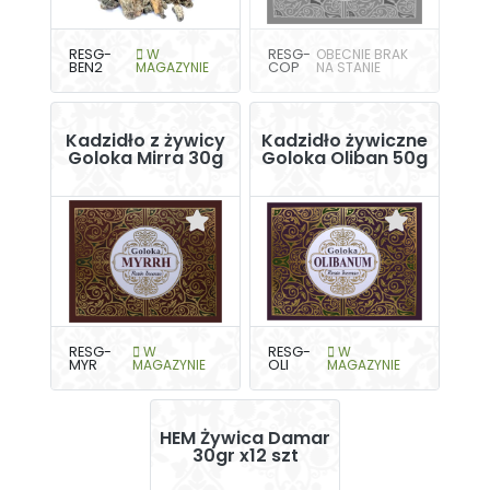
RESG-
W
RESG-
OBECNIE BRAK
BEN2
MAGAZYNIE
COP
NA STANIE
Kadzidło z żywicy
Kadzidło żywiczne
Goloka Mirra 30g
Goloka Oliban 50g
RESG-
W
RESG-
W
MYR
MAGAZYNIE
OLI
MAGAZYNIE
HEM Żywica Damar
30gr x12 szt