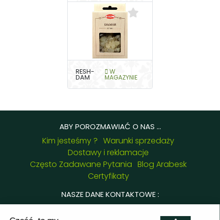
RESH-
W
DAM
MAGAZYNIE
ABY POROZMAWIAĆ O NAS ...
Kim jesteśmy ?
Warunki sprzedaży
Dostawy i reklamacje
Często Zadawane Pytania
Blog Arabesk
Certyfikaty
NASZE DANE KONTAKTOWE :
8 chemin de Casselèvres, 31790 Saint Jory -