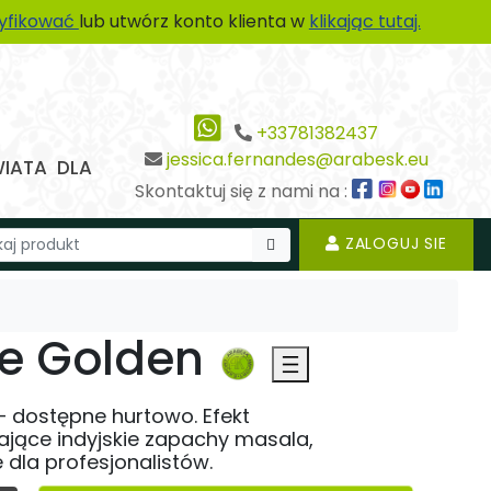
tyfikować
lub utwórz konto klienta w
klikając tutaj.
+33781382437
jessica.fernandes@arabesk.eu
WIATA DLA
Skontaktuj się z nami na :
ZALOGUJ SIE
ee Golden
— dostępne hurtowo. Efekt
ające indyjskie zapachy masala,
dla profesjonalistów.