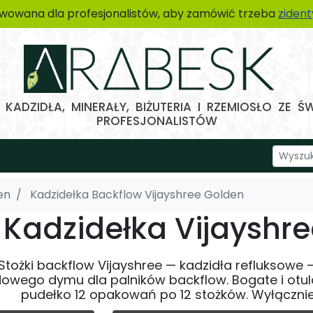
wowana dla profesjonalistów, aby zamówić trzeba
ziden
KADZIDŁA, MINERAŁY, BIŻUTERIA I RZEMIOSŁO ZE Ś
PROFESJONALISTÓW
en
Kadzidełka Backflow Vijayshree Golden
Kadzidełka Vijayshr
Stożki backflow Vijayshree — kadzidła refluksowe 
owego dymu dla palników backflow. Bogate i otul
pudełko 12 opakowań po 12 stożków. Wyłącznie 