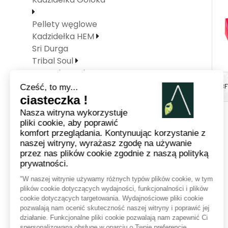
Pellety węglowe
Kadzidełka HEM
Sri Durga
Tribal Soul
Sagrada Madre
Kadzidło Auroville
B
Maroma
Tulasi
Olejki zapachowe
Nowenna
Rozne kadzidlo
Srebro 925
Minerały -
Biżuteria