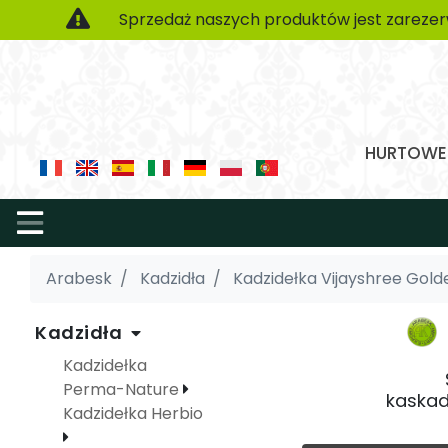
Sprzedaż naszych produktów jest zarezer
HURTOWE 
Arabesk
Kadzidła
Kadzidełka Vijayshree Gold
Kadzidła
Kadzidełka
Perma-Nature
kaskad
Kadzidełka Herbio