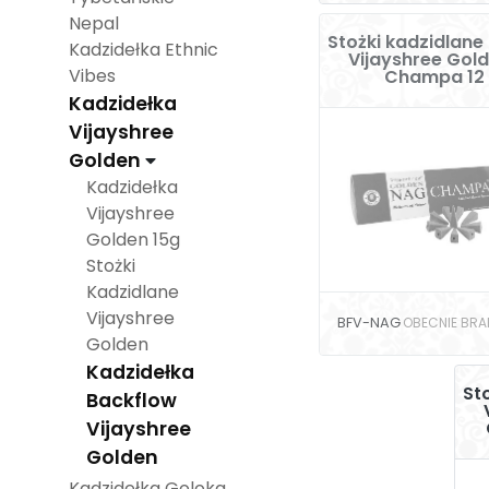
Nepal
Stożki kadzidlane
Kadzidełka Ethnic
Vijayshree Gol
Vibes
Champa 12 
Kadzidełka
Vijayshree
Golden
Kadzidełka
Vijayshree
Golden 15g
Stożki
Kadzidlane
Vijayshree
BFV-NAG
OBECNIE BRA
Golden
Kadzidełka
St
Backflow
Vijayshree
Golden
Kadzidełka Goloka