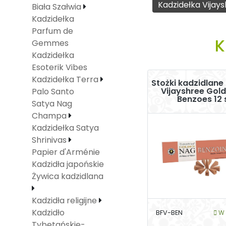
Kadzidełka Vijay
Biała Szałwia
Kadzidełka
Parfum de
K
Gemmes
Kadzidełka
Esoterik Vibes
Kadzidełka Terra
Stożki kadzidlane
Vijayshree Gol
Palo Santo
Benzoes 12 
Satya Nag
Champa
Kadzidełka Satya
Shrinivas
Papier d'Arménie
Kadzidła japońskie
Żywica kadzidlana
Kadzidła religijne
Kadzidło
BFV-BEN
W 
Tybetańskie-