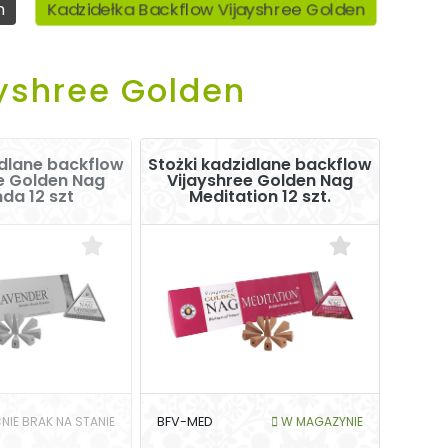
Kadzidełka Backflow Vijayshree Golden
n
ayshree Golden
idlane backflow
Stożki kadzidlane backflow
e Golden Nag
Vijayshree Golden Nag
da 12 szt
Meditation 12 szt.
NIE BRAK NA STANIE
BFV-MED
W MAGAZYNIE