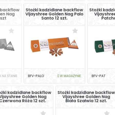
 backflow
Stożki kadzidlane backflow
Stożki kadz
den Nag
Vijayshree Golden Nag Palo
Vijayshre
szt
Santo 12 szt.
Patcho
K NA STANIE
BFV-PALO
W MAGAZYNIE
BFV-PAT
ożki kadzidlane backflow
Stożki kadzidlane backflow
Vijayshree Golden Nag
Vijayshree Golden Nag
Czerwona Róża 12 szt.
Biała Szałwia 12 szt.