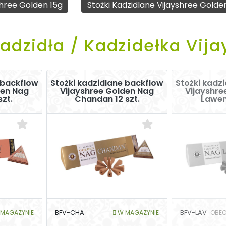
shree Golden 15g
Stożki Kadzidlane Vijayshree Golde
adzidła / Kadzidełka Vij
 backflow
Stożki kadzidlane backflow
Stożki kadz
den Nag
Vijayshree Golden Nag
Vijayshre
szt.
Chandan 12 szt.
Lawen
MAGAZYNIE
BFV-CHA
W MAGAZYNIE
BFV-LAV
OBEC