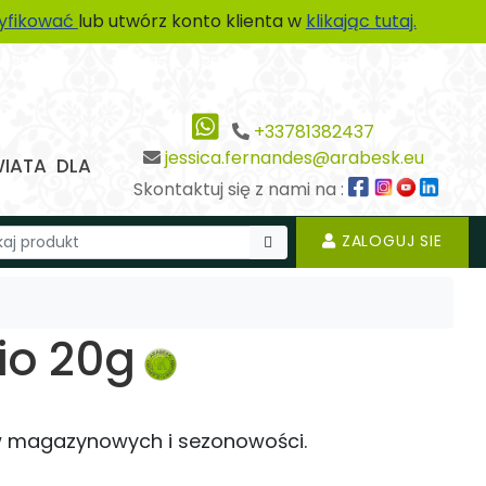
tyfikować
lub utwórz konto klienta w
klikając tutaj.
+33781382437
jessica.fernandes@arabesk.eu
WIATA DLA
Skontaktuj się z nami na :
ZALOGUJ SIE
io 20g
w magazynowych i sezonowości.