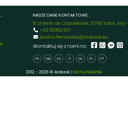
..
NASZE DANE KONTAKTOWE :
8 chemin de Casselèvres, 31790 Saint Jory 
+33781382437
jessica.fernandes@arabesk.eu
ia
Skontaktuj się z nami na :
FR
GB
ES
IT
DE
PL
PT
2012 - 2026 © Arabesk |
NOTA PRAWNA