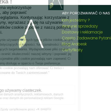
ABY POROZMAWIAĆ O NAS .
Kim jesteśmy ?
Warunki sprzedaży
Dostawy i reklamacje
Często Zadawane Pytan
Blog Arabesk
Certyfikaty