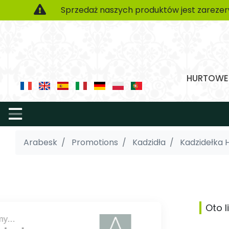
Sprzedaż naszych produktów jest zarezer
HURTOWE 
Arabesk
Promotions
Kadzidła
Kadzidełka 
Oto 