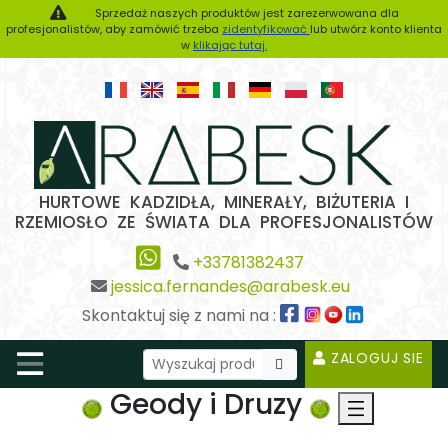
Sprzedaż naszych produktów jest zarezerwowana dla
profesjonalistów, aby zamówić trzeba
zidentyfikować
lub utwórz konto klienta
w
klikając tutaj.
HURTOWE KADZIDŁA, MINERAŁY, BIŻUTERIA I
RZEMIOSŁO ZE ŚWIATA DLA PROFESJONALISTÓW
+33781382437
jessica.fernandes@arabesk.eu
Skontaktuj się z nami na :
ZALOGUJ SIE
Geody i Druzy