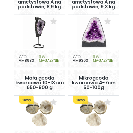
ametystowa A na
ametystowa A na
podstawie, 8,9 kg
podstawie, 9,3 kg
GEO-
W
GEO-
W
AM8980
MAGAZYNIE
AM9300
MAGAZYNIE
Mała geoda
Mikrogeoda
kwarcowa 10-13 cm
kwarcowa 4-7cm
650-800 g
50-100g
nowy
nowy