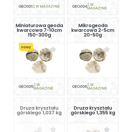
W
GEO001
W MAGAZYNIE
GEO004
MAGAZYNIE
Miniaturowa geoda
Mikrogeoda
kwarcowa 7-10cm
kwarcowa 2-5cm
150-300g
20-50g
nowy
W
W
GEO005
GEO006
MAGAZYNIE
MAGAZYNIE
Druza kryształu
Druza kryształu
górskiego 1,037 kg
górskiego 1,355 kg