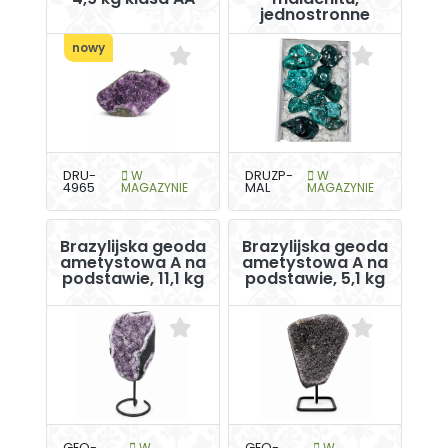
jednostronne
nowy
DRU-
W
DRUZP-
W
4965
MAGAZYNIE
MAL
MAGAZYNIE
Brazylijska geoda
Brazylijska geoda
ametystowa A na
ametystowa A na
podstawie, 11,1 kg
podstawie, 5,1 kg
GEO-
W
GEO-
W