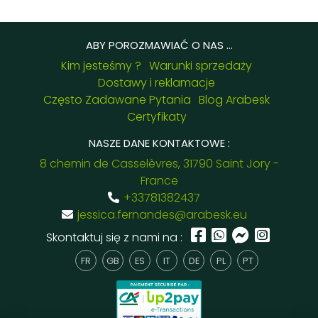
ABY POROZMAWIAĆ O NAS ...
Kim jesteśmy ?
Warunki sprzedaży
Dostawy i reklamacje
Często Zadawane Pytania
Blog Arabesk
Certyfikaty
NASZE DANE KONTAKTOWE :
8 chemin de Casselèvres, 31790 Saint Jory -
France
+33781382437
jessica.fernandes@arabesk.eu
Skontaktuj się z nami na :
FR
GB
ES
IT
DE
PL
PT