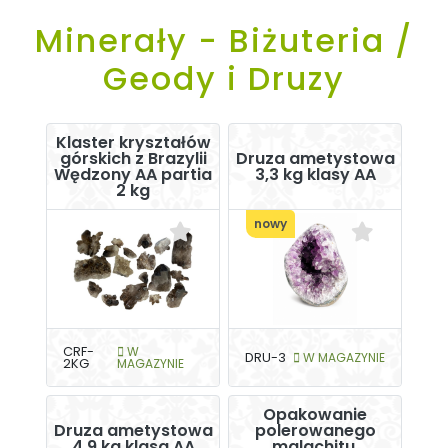
Minerały - Biżuteria /
Geody i Druzy
Klaster kryształów
górskich z Brazylii
Druza ametystowa
Wędzony AA partia
3,3 kg klasy AA
2 kg
nowy
CRF-
W
DRU-3
W MAGAZYNIE
2KG
MAGAZYNIE
Opakowanie
Druza ametystowa
polerowanego
4,9 kg klasa AA
malachitu,