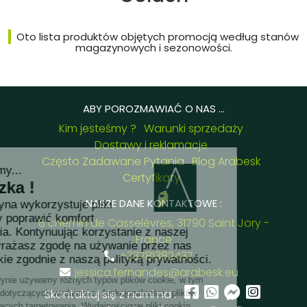
Oto lista produktów objętych promocją według stanów
magazynowych i sezonowości.
ABY POROZMAWIAĆ O NAS ...
Kim jesteśmy ?
Warunki sprzedaży
Dostawy i reklamacje
Często Zadawane Pytania
Blog Arabesk
Certyfikaty
NASZE DANE KONTAKTOWE :
8 chemin de Casselèvres, 31790 Saint Jory -
France
+33781382437
jessica.fernandes@arabesk.eu
Skontaktuj się z nami na :