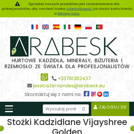
Sprzedaż naszych produktów jest zarezerwowana dla
profesjonalistów, aby zamówić trzeba
zidentyfikować
lub utwórz konto klienta
w
klikając tutaj.
HURTOWE KADZIDŁA, MINERAŁY, BIŻUTERIA I
RZEMIOSŁO ZE ŚWIATA DLA PROFESJONALISTÓW
+33781382437
jessica.fernandes@arabesk.eu
Skontaktuj się z nami na :
ZALOGUJ SIE
Stożki Kadzidlane Vijayshree
Golden