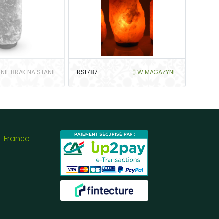
NIE BRAK NA STANIE
RSL787
W MAGAZYNIE
- France