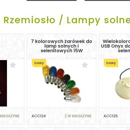
Rzemiosło / Lampy soln
7 kolorowych żarówek do
Wielokolo
lamp solnych i
USB Onyx do
selenitowych 15W
sele
nowy
nowy
MAGAZYNIE
ACC124
W MAGAZYNIE
ACC125