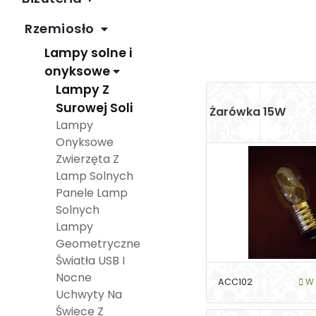
Rzemiosło
Lampy solne i
onyksowe
Lampy Z
Surowej Soli
Żarówka 15W
Lampy
Onyksowe
Zwierzęta Z
Lamp Solnych
Panele Lamp
Solnych
Lampy
Geometryczne
Światła USB I
Nocne
ACC102
W 
Uchwyty Na
Świece Z