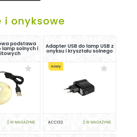
e i onyksowe
rowa podstawa
Adapter USB do lamp USB z
 lamp solnych i
onyksu i kryształu solnego
nitowych
nowy
W MAGAZYNIE
ACC132
W MAGAZYNIE