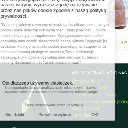
HMD175
W 
ABY POROZMAWIAĆ O NAS .
Kim jesteśmy ?
Warunki sprzedaży
Dostawy i reklamacje
Często Zadawane Pytan
Blog Arabesk
Certyfikaty