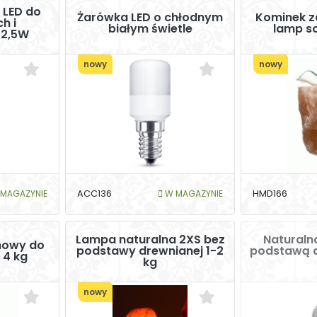
 LED do
Żarówka LED o chłodnym
Kominek 
h i
białym świetle
lamp so
 2,5W
nowy
nowy
MAGAZYNIE
ACC136
W MAGAZYNIE
HMD166
Lampa naturalna 2XS bez
Naturaln
howy do
podstawy drewnianej 1-2
podstawą d
 4 kg
kg
nowy