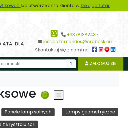
tyfikować
lub utwórz konto klienta w
klikając tutaj.
+33781382437
jessica.fernandes@arabesk.eu
WIATA DLA
Skontaktuj się z nami na :
ZALOGUJ SIE
yksowe
Panele lamp solnych
Lampy geometryczne
z kryształu soli