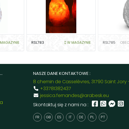
MAGAZYNIE
RSL783
W MAGAZYNIE
RSL785
OBEC
..
NASZE DANE KONTAKTOWE :
8 chemin de Casselèvres, 31790 Saint Jory 
+33781382437
jessica.fernandes@arabesk.eu
ia
Skontaktuj się z nami na :
FR
GB
ES
IT
DE
PL
PT