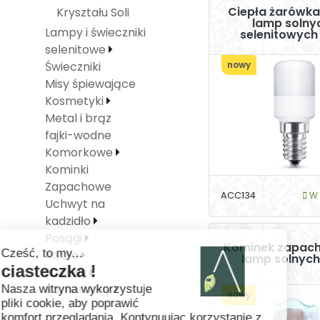
Ciepła żarówka
Kryształu Soli
lamp solnyc
Lampy i świeczniki
selenitowych
selenitowe
nowy
Świeczniki
Misy śpiewające
Kosmetyki
Metal i brąz
fajki-wodne
Komorkowe
Kominki
Zapachowe
ACC134
W 
Uchwyt na
kadzidło
Posągi
Kominek zapac
Mydła
lamp solnych
zaslony
Różnorodny
nowy