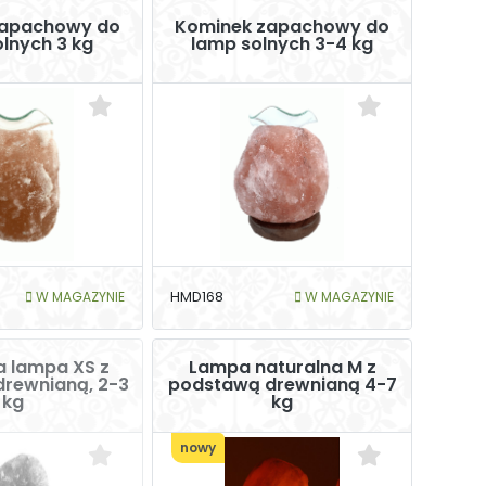
zapachowy do
Kominek zapachowy do
lnych 3 kg
lamp solnych 3-4 kg
W MAGAZYNIE
HMD168
W MAGAZYNIE
a lampa XS z
Lampa naturalna M z
rewnianą, 2-3
podstawą drewnianą 4-7
kg
kg
nowy