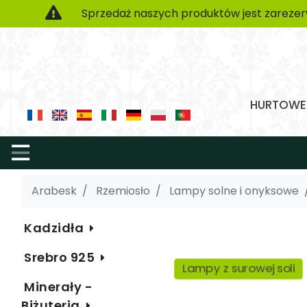
Sprzedaż naszych produktów jest zarezer
HURTOWE 
Arabesk
Rzemiosło
Lampy solne i onyksowe
Kadzidła
Srebro 925
Lampy z surowej soli
Minerały -
Biżuteria