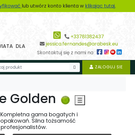
tyfikować
lub utwórz konto klienta w
klikając tutaj.
+33781382437
jessica.fernandes@arabesk.eu
WIATA DLA
Skontaktuj się z nami na :
ZALOGUJ SIE
ee Golden
o. Kompletna gama bogatych i
2 opakowań. Silna tożsamość
 profesjonalistów.