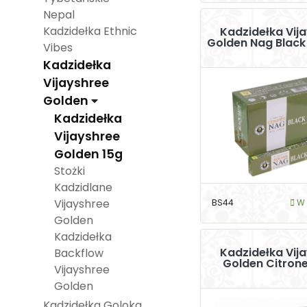
Nepal
Kadzidełka Ethnic
Kadzidełka Vij
Golden Nag Black
Vibes
Kadzidełka
Vijayshree
Golden
Kadzidełka
Vijayshree
Golden 15g
Stożki
Kadzidlane
Vijayshree
BS44
W 
Golden
Kadzidełka
Kadzidełka Vij
Backflow
Golden Citrone
Vijayshree
Golden
Kadzidełka Goloka