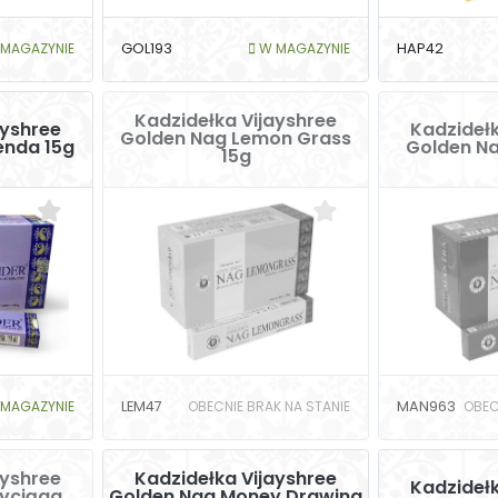
MAGAZYNIE
GOL193
W MAGAZYNIE
HAP42
Kadzidełka Vijayshree
ayshree
Kadzidełk
Golden Nag Lemon Grass
enda 15g
Golden Na
15g
MAGAZYNIE
LEM47
OBECNIE BRAK NA STANIE
MAN963
OBEC
ayshree
Kadzidełka Vijayshree
Kadzidełk
zyciąga
Golden Nag Money Drawing