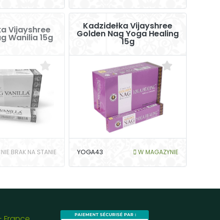
Kadzidełka Vijayshree
a Vijayshree
Golden Nag Yoga Healing
g Wanilia 15g
15g
NIE BRAK NA STANIE
YOGA43
W MAGAZYNIE
- France