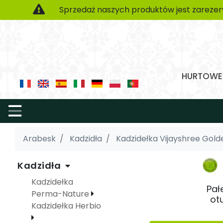
Sprzedaż naszych produktów jest zarezer
HURTOWE 
Arabesk
Kadzidła
Kadzidełka Vijayshree Gold
Kadzidła
Kadzidełka
Pał
Perma-Nature
ot
Kadzidełka Herbio