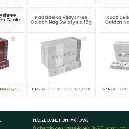
ayshree
Kadzidełka Vijayshree
Kadzidełk
em Czakr
Golden Nag Świątynia 15g
Golden Na
MAGAZYNIE
TEM962
OBECNIE BRAK NA STANIE
VAN79
OBEC
..
NASZE DANE KONTAKTOWE :
8 chemin de Casselèvres, 31790 Saint Jory 