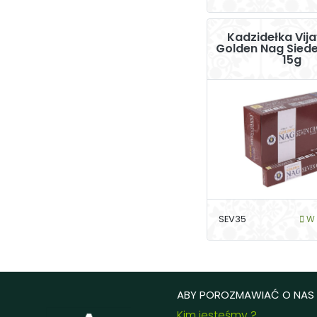
Kadzidełka Vij
Golden Nag Sied
15g
SEV35
W 
ABY POROZMAWIAĆ O NAS .
Kim jesteśmy ?