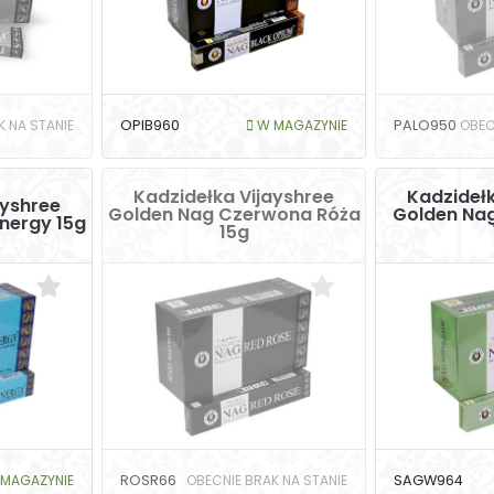
K NA STANIE
OPIB960
W MAGAZYNIE
PALO950
OBEC
Kadzidełka Vijayshree
Kadzidełk
ayshree
Golden Nag Czerwona Róża
Golden Nag
Energy 15g
15g
MAGAZYNIE
ROSR66
OBECNIE BRAK NA STANIE
SAGW964