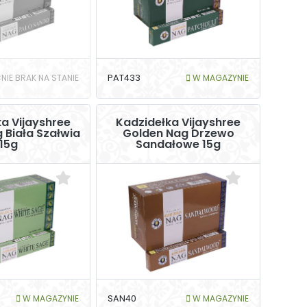
NIE BRAK NA STANIE
PAT433
W MAGAZYNIE
a Vijayshree
Kadzidełka Vijayshree
 Biała Szałwia
Golden Nag Drzewo
15g
Sandałowe 15g
W MAGAZYNIE
SAN40
W MAGAZYNIE