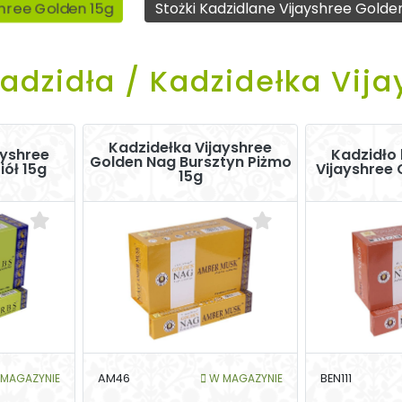
shree Golden 15g
Stożki Kadzidlane Vijayshree Golde
adzidła / Kadzidełka Vij
Kadzidełka Vijayshree
ayshree
Kadzidło
Golden Nag Bursztyn Piżmo
iół 15g
Vijayshree 
15g
MAGAZYNIE
AM46
W MAGAZYNIE
BEN111