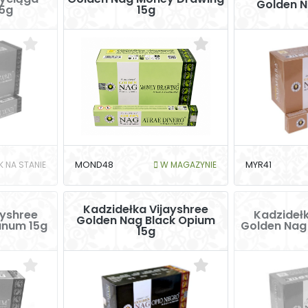
Golden N
15g
15g
K NA STANIE
MOND48
W MAGAZYNIE
MYR41
Kadzidełka Vijayshree
ayshree
Kadzidełk
Golden Nag Black Opium
anum 15g
Golden Nag 
15g