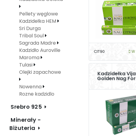
Pellety węglowe
Kadzidełka HEM
Sri Durga
Tribal Soul
Sagrada Madre
Kadzidło Auroville
CIT90
W 
Maroma
Tulasi
Olejki zapachowe
Kadzidełka Vij
Golden Nag For
Nowenna
Rozne kadzidlo
Srebro 925
Minerały -
Biżuteria