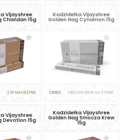
a Vijayshree
Kadzidełka Vijayshree
g Chandan 15g
Golden Nag Cynamon 15g
W MAGAZYNIE
CIN62
OBECNIE BRAK NA STANIE
Kadzidełka Vijayshree
a Vijayshree
Golden Nag Smocza Krew
 Devotion 15g
15g