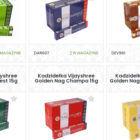
MAGAZYNIE
DAR607
W MAGAZYNIE
DEV961
ayshree
Kadzidełka Vijayshree
Kadzidełk
est 15g
Golden Nag Champa 15g
Golden Nag 