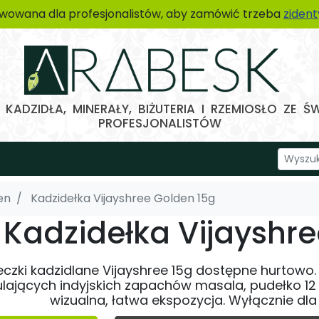
wowana dla profesjonalistów, aby zamówić trzeba
ziden
KADZIDŁA, MINERAŁY, BIŻUTERIA I RZEMIOSŁO ZE Ś
PROFESJONALISTÓW
en
Kadzidełka Vijayshree Golden 15g
Kadzidełka Vijayshr
eczki kadzidlane Vijayshree 15g dostępne hurtow
ulających indyjskich zapachów masala, pudełko 1
wizualna, łatwa ekspozycja. Wyłącznie dla