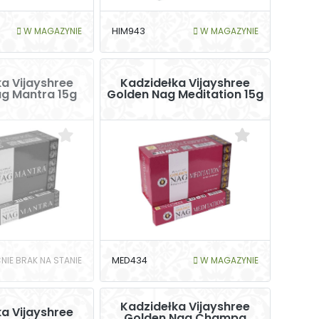
W MAGAZYNIE
HIM943
W MAGAZYNIE
a Vijayshree
Kadzidełka Vijayshree
g Mantra 15g
Golden Nag Meditation 15g
NIE BRAK NA STANIE
MED434
W MAGAZYNIE
Kadzidełka Vijayshree
a Vijayshree
Golden Nag Champa