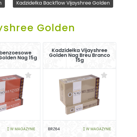
n
Kadzidełka Backflow Vijayshree Golden
ayshree Golden
Kadzidełka Vijayshree
 benzoesowe
Golden Nag Breu Branco
Golden Nag 15g
15g
W MAGAZYNIE
BRZ64
W MAGAZYNIE