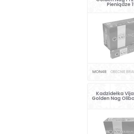
Pieniądze 
MON48
OBECNIE BRA
Kadzidełka Vij
Golden Nag Olib