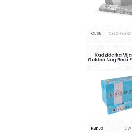
OLI65
OBECNIE BRA
Kadzidełka Vij
Golden Nag Reiki 
REIK63
W 