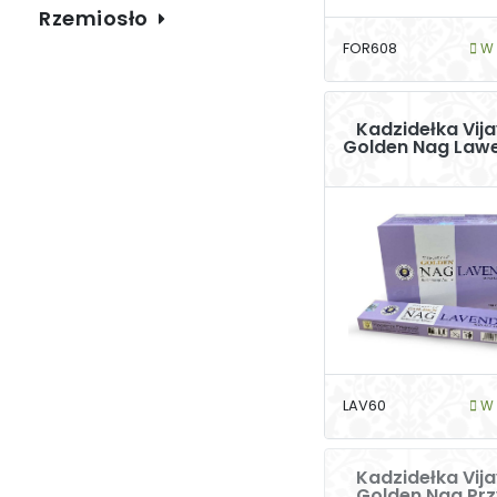
Rzemiosło
FOR608
W 
Kadzidełka Vij
Golden Nag Law
LAV60
W 
Kadzidełka Vij
Golden Nag Pr