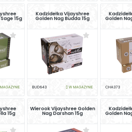
ayshree
Kadzidełka Vijayshree
Kadzidełk
 Sage 15g
Golden Nag Budda 15g
Golden Na
MAGAZYNIE
BUD643
W MAGAZYNIE
CHA373
ayshree
Wierook Vijayshree Golden
Kadzidełk
lla 15g
Nag Darshan 15g
Golden Nag