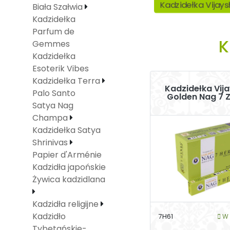
Kadzidełka Vijay
Biała Szałwia
Kadzidełka
Parfum de
K
Gemmes
Kadzidełka
Esoterik Vibes
Kadzidełka Terra
Kadzidełka Vij
Palo Santo
Golden Nag 7 Z
Satya Nag
Champa
Kadzidełka Satya
Shrinivas
Papier d'Arménie
Kadzidła japońskie
Żywica kadzidlana
Kadzidła religijne
Kadzidło
7H61
W 
Tybetańskie-