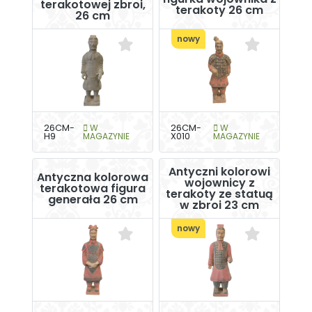
terakotowej zbroi,
terakoty 26 cm
26 cm
nowy
26CM-
W
26CM-
W
H9
MAGAZYNIE
X010
MAGAZYNIE
Antyczni kolorowi
Antyczna kolorowa
wojownicy z
terakotowa figura
terakoty ze statuą
generała 26 cm
w zbroi 23 cm
nowy