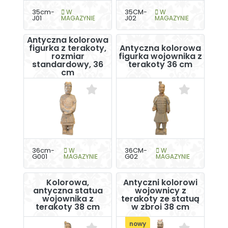
35cm-
W
35CM-
W
J01
MAGAZYNIE
J02
MAGAZYNIE
Antyczna kolorowa
figurka z terakoty,
Antyczna kolorowa
rozmiar
figurka wojownika z
standardowy, 36
terakoty 36 cm
cm
36cm-
W
36CM-
W
G001
MAGAZYNIE
G02
MAGAZYNIE
Kolorowa,
Antyczni kolorowi
antyczna statua
wojownicy z
wojownika z
terakoty ze statuą
terakoty 38 cm
w zbroi 38 cm
nowy