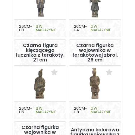
26CM-
W
26CM-
W
H3
MAGAZYNIE
H4
MAGAZYNIE
Czarna figura
Czarna figurka
klęczącego
wojownika w
łucznika z terakoty,
terakotowej zbroi,
21 cm
26 cm
26CM-
W
26CM-
W
H5
MAGAZYNIE
H8
MAGAZYNIE
Czarna figurka
Antyczna kolorowa
wojownika w
figurka wojownika z