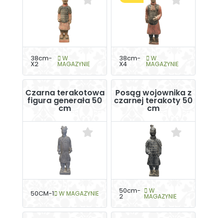
38cm-
W
38cm-
W
X2
MAGAZYNIE
X4
MAGAZYNIE
Czarna terakotowa
Posąg wojownika z
figura generała 50
czarnej terakoty 50
cm
cm
50cm-
W
50CM-1
W MAGAZYNIE
2
MAGAZYNIE