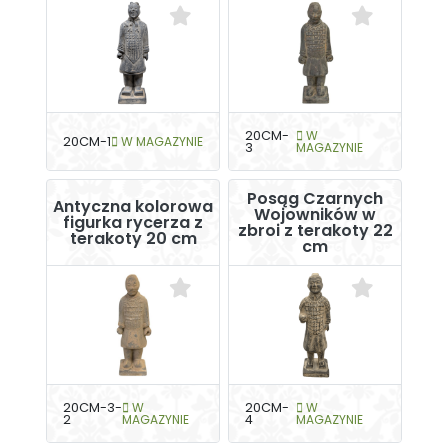
20CM-
W
20CM-1
W MAGAZYNIE
3
MAGAZYNIE
Posąg Czarnych
Antyczna kolorowa
Wojowników w
figurka rycerza z
zbroi z terakoty 22
terakoty 20 cm
cm
20CM-3-
W
20CM-
W
2
MAGAZYNIE
4
MAGAZYNIE