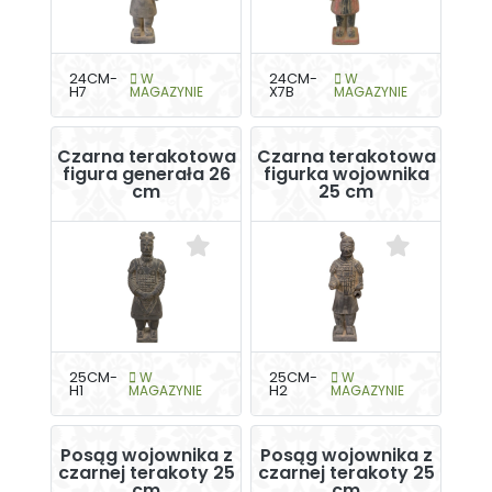
24CM-
W
24CM-
W
H7
MAGAZYNIE
X7B
MAGAZYNIE
Czarna terakotowa
Czarna terakotowa
figura generała 26
figurka wojownika
cm
25 cm
25CM-
W
25CM-
W
H1
MAGAZYNIE
H2
MAGAZYNIE
Posąg wojownika z
Posąg wojownika z
czarnej terakoty 25
czarnej terakoty 25
cm
cm