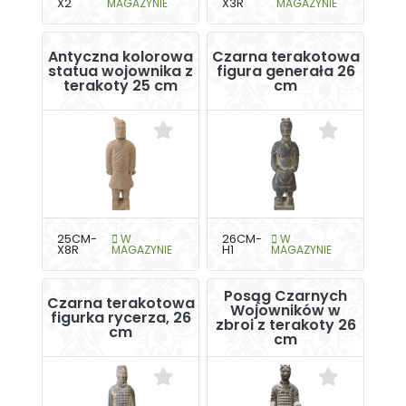
X2
MAGAZYNIE
X3R
MAGAZYNIE
Antyczna kolorowa
Czarna terakotowa
statua wojownika z
figura generała 26
terakoty 25 cm
cm
25CM-
W
26CM-
W
X8R
MAGAZYNIE
H1
MAGAZYNIE
Posąg Czarnych
Czarna terakotowa
Wojowników w
figurka rycerza, 26
zbroi z terakoty 26
cm
cm