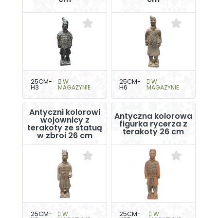
25CM-
W
25CM-
W
H3
MAGAZYNIE
H6
MAGAZYNIE
Antyczni kolorowi
Antyczna kolorowa
wojownicy z
figurka rycerza z
terakoty ze statuą
terakoty 26 cm
w zbroi 26 cm
25CM-
W
25CM-
W