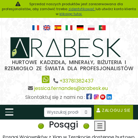
Sprzedaż naszych produktów jest zarezerwowana dla
profesjonalistów, aby zamówić trzeba
zidentyfikować
lub utwórz konto klienta
w
klikając tutaj.
HURTOWE KADZIDŁA, MINERAŁY, BIŻUTERIA I
RZEMIOSŁO ZE ŚWIATA DLA PROFESJONALISTÓW
+33781382437
jessica.fernandes@arabesk.eu
Skontaktuj się z nami na :
ZALOGUJ SIE
Posągi
Posągi Wojowników z Xian w Terakocie dostępne hurtowo.