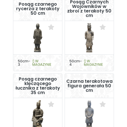
Posąg Czarnych
Posąg czarnego
Wojowników w
rycerza z terakoty
zbroi z terakoty 50
50 cm
cm
50cm-
W
50cm-
W
3
MAGAZYNIE
4
MAGAZYNIE
Posąg czarnego
Czarna terakotowa
klęczącego
figura generała 50
łucznika z terakoty
cm
35 cm