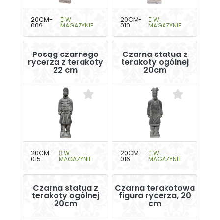
20CM-
W
20CM-
W
009
MAGAZYNIE
010
MAGAZYNIE
Posąg czarnego
Czarna statua z
rycerza z terakoty
terakoty ogólnej
22 cm
20cm
20CM-
W
20CM-
W
015
MAGAZYNIE
016
MAGAZYNIE
Czarna statua z
Czarna terakotowa
terakoty ogólnej
figura rycerza, 20
20cm
cm