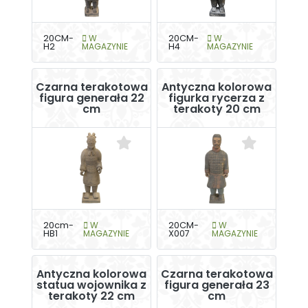
20CM-
W
20CM-
W
H2
MAGAZYNIE
H4
MAGAZYNIE
Czarna terakotowa
Antyczna kolorowa
figura generała 22
figurka rycerza z
cm
terakoty 20 cm
20cm-
W
20CM-
W
HB1
MAGAZYNIE
X007
MAGAZYNIE
Antyczna kolorowa
Czarna terakotowa
statua wojownika z
figura generała 23
terakoty 22 cm
cm