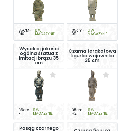
35CM-
W
35cm-
W
010
MAGAZYNIE
011
MAGAZYNIE
Wysokiej jakości
Czarna terakotowa
ogólna statua z
figurka wojownika
imitacji brązu 35
35 cm
cm
35cm-
W
35cm-
W
7
MAGAZYNIE
H2
MAGAZYNIE
Posąg czarnego
Czarna figurka