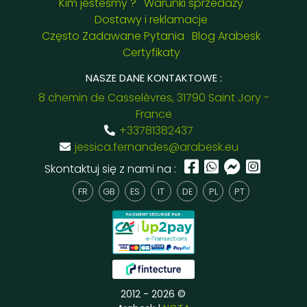
Kim jesteśmy ?
Warunki sprzedaży
Dostawy i reklamacje
Często Zadawane Pytania
Blog Arabesk
Certyfikaty
NASZE DANE KONTAKTOWE :
8 chemin de Casselèvres, 31790 Saint Jory -
France
+33781382437
jessica.fernandes@arabesk.eu
Skontaktuj się z nami na :
FR
GB
ES
IT
DE
PL
PT
2012 - 2026 ©