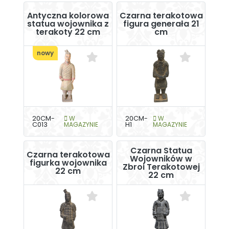
Antyczna kolorowa
Czarna terakotowa
statua wojownika z
figura generała 21
terakoty 22 cm
cm
nowy
20CM-
W
20CM-
W
C013
MAGAZYNIE
H1
MAGAZYNIE
Czarna Statua
Czarna terakotowa
Wojowników w
figurka wojownika
Zbroi Terakotowej
22 cm
22 cm