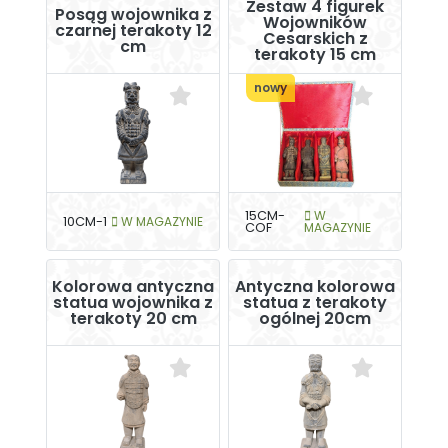
Zestaw 4 figurek
Posąg wojownika z
Wojowników
czarnej terakoty 12
Cesarskich z
cm
terakoty 15 cm
nowy
15CM-
W
10CM-1
W MAGAZYNIE
COF
MAGAZYNIE
Kolorowa antyczna
Antyczna kolorowa
statua wojownika z
statua z terakoty
terakoty 20 cm
ogólnej 20cm