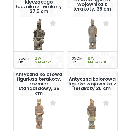
klęczącego
wojownika z
łucznika z terakoty
terakoty, 35 cm
27,5 cm
35cm-
W
35CM-
W
H5
MAGAZYNIE
H6
MAGAZYNIE
Antyczna kolorowa
figurka z terakoty,
Antyczna kolorowa
rozmiar
figurka wojownika z
standardowy, 35
terakoty 35 cm
cm