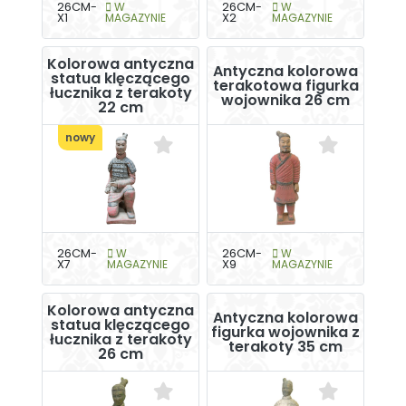
26CM-
W
26CM-
W
X1
MAGAZYNIE
X2
MAGAZYNIE
Kolorowa antyczna
Antyczna kolorowa
statua klęczącego
terakotowa figurka
łucznika z terakoty
wojownika 26 cm
22 cm
nowy
26CM-
W
26CM-
W
X7
MAGAZYNIE
X9
MAGAZYNIE
Kolorowa antyczna
Antyczna kolorowa
statua klęczącego
figurka wojownika z
łucznika z terakoty
terakoty 35 cm
26 cm