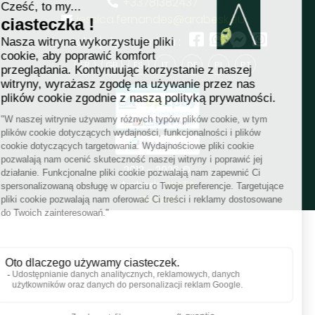
+33781382437
jessica.fernandes@arabesk.eu
Skontaktuj się z nami na :
FR
GB
ES
IT
DE
PL
PT
2012 - 2026 ©
Arabesk |
NOTA
PRAWNA