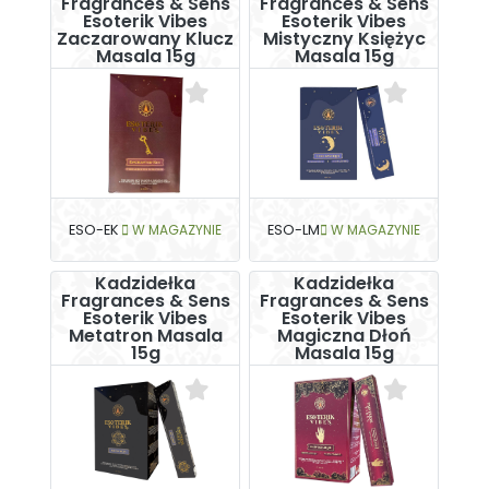
Fragrances & Sens
Fragrances & Sens
Esoterik Vibes
Esoterik Vibes
Zaczarowany Klucz
Mistyczny Księżyc
Masala 15g
Masala 15g
ESO-EK
W MAGAZYNIE
ESO-LM
W MAGAZYNIE
Kadzidełka
Kadzidełka
Fragrances & Sens
Fragrances & Sens
Esoterik Vibes
Esoterik Vibes
Metatron Masala
Magiczna Dłoń
15g
Masala 15g