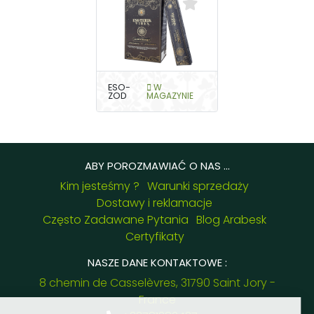
ESO-
W
ZOD
MAGAZYNIE
ABY POROZMAWIAĆ O NAS ...
Kim jesteśmy ?
Warunki sprzedaży
Dostawy i reklamacje
Często Zadawane Pytania
Blog Arabesk
Certyfikaty
NASZE DANE KONTAKTOWE :
8 chemin de Casselèvres, 31790 Saint Jory -
France