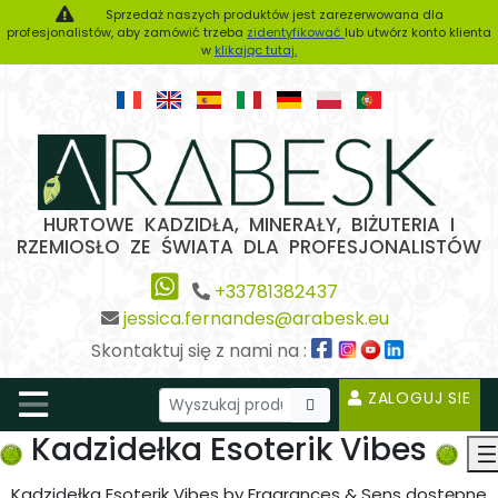
Sprzedaż naszych produktów jest zarezerwowana dla
profesjonalistów, aby zamówić trzeba
zidentyfikować
lub utwórz konto klienta
w
klikając tutaj.
HURTOWE KADZIDŁA, MINERAŁY, BIŻUTERIA I
RZEMIOSŁO ZE ŚWIATA DLA PROFESJONALISTÓW
+33781382437
jessica.fernandes@arabesk.eu
Skontaktuj się z nami na :
ZALOGUJ SIE
Kadzidełka Esoterik Vibes
Kadzidełka Esoterik Vibes by Fragrances & Sens dostępne