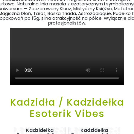
urtowo. Naturalna linia masala z ezoterycznym i symboliczn
uniwersum — Zaczarowany Klucz, Mistyczny Księżyc, Metatron
Magiczna Dłoń, Tarot, Boska Triada, Astrozodiaque. Pudełko 1
opakowań po 15g, silna atrakcyjność na półce. Wyłącznie dl
profesjonalistów.
Kadzidła / Kadzidełka
Esoterik Vibes
Kadzidełka
Kadzidełka