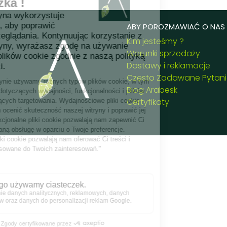
ABY POROZMAWIAĆ O NAS .
Kim jesteśmy ?
Warunki sprzedaży
Dostawy i reklamacje
Często Zadawane Pytan
Blog Arabesk
Certyfikaty