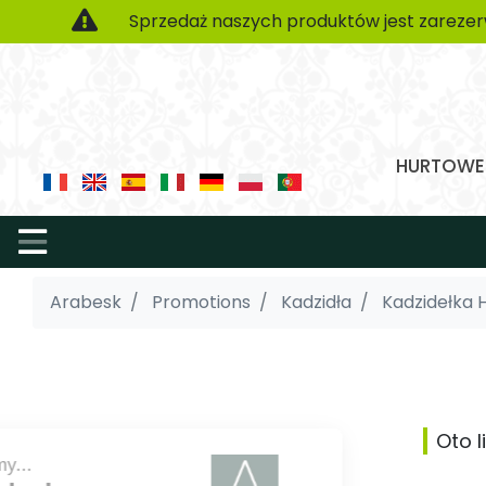
Sprzedaż naszych produktów jest zarezer
HURTOWE 
Arabesk
Promotions
Kadzidła
Kadzidełka 
Oto 