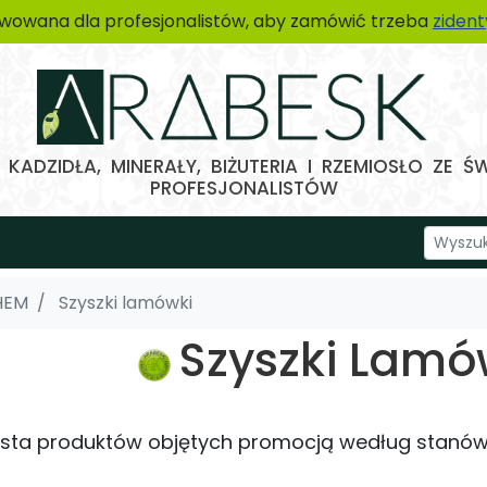
wowana dla profesjonalistów, aby zamówić trzeba
ziden
KADZIDŁA, MINERAŁY, BIŻUTERIA I RZEMIOSŁO ZE Ś
PROFESJONALISTÓW
HEM
Szyszki lamówki
Szyszki Lamó
lista produktów objętych promocją według stanó