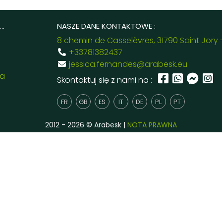
..
NASZE DANE KONTAKTOWE :
8 chemin de Casselèvres, 31790 Saint Jory 
+33781382437
jessica.fernandes@arabesk.eu
ia
Skontaktuj się z nami na :
FR
GB
ES
IT
DE
PL
PT
2012 - 2026 © Arabesk |
NOTA PRAWNA