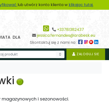
tyfikować
lub utwórz konto klienta w
klikając tutaj.
+33781382437
jessica.fernandes@arabesk.eu
WIATA DLA
Skontaktuj się z nami na :
ZALOGUJ SIE
wki
w magazynowych i sezonowości.