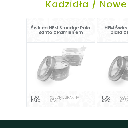
Kadzidła / Now
Świeca HEM Smudge Palo
HEM Świe
Santo z kamieniem
biała z
HBG-
OBECNIE BRAK NA
HBG-
OBEC
PALO
STANIE
SWG
STAN