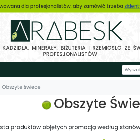
wowana dla profesjonalistów, aby zamówić trzeba
ziden
KADZIDŁA, MINERAŁY, BIŻUTERIA I RZEMIOSŁO ZE Ś
PROFESJONALISTÓW
Obszyte świece
Obszyte Świ
lista produktów objętych promocją według stanó