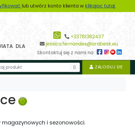
tyfikować
lub utwórz konto klienta w
klikając tutaj.
+33781382437
jessica.fernandes@arabesk.eu
WIATA DLA
Skontaktuj się z nami na :
ZALOGUJ SIE
ece
w magazynowych i sezonowości.