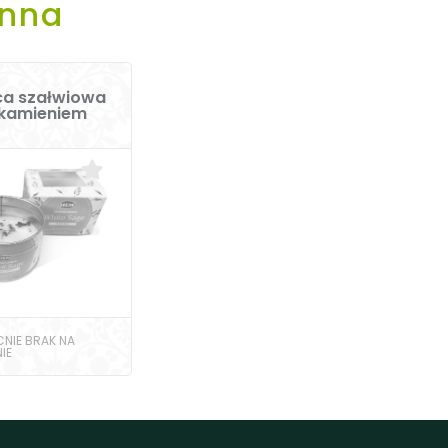
enna
ca szałwiowa
 kamieniem
NIE BRAK NA
IE