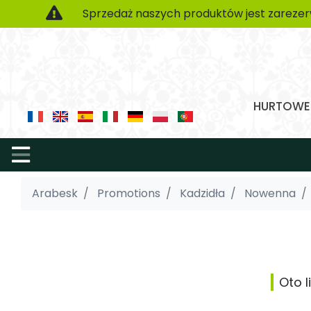
Sprzedaż naszych produktów jest zarezer
HURTOWE 
Arabesk
Promotions
Kadzidła
Nowenna
Oto 