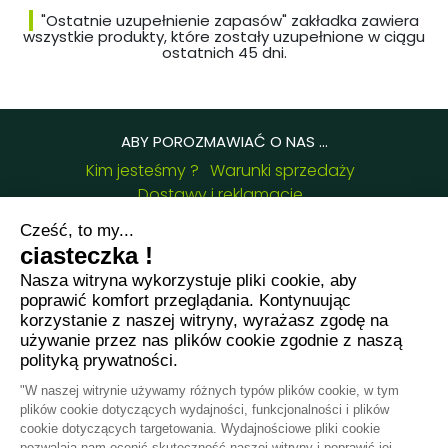
"Ostatnie uzupełnienie zapasów" zakładka zawiera
wszystkie produkty, które zostały uzupełnione w ciągu
ostatnich 45 dni.
ABY POROZMAWIAĆ O NAS ...
Kim jesteśmy ?
Warunki sprzedaży
Dostawy i reklamacje
Często Zadawane Pytania
Blog Arabesk
Certyfikaty
NASZE DANE KONTAKTOWE :
8 chemin de Casselèvres, 31790 Saint Jory -
France
+33781382437
jessica.fernandes@arabesk.eu
Skontaktuj się z nami na :
FR
GB
ES
IT
DE
PL
PT