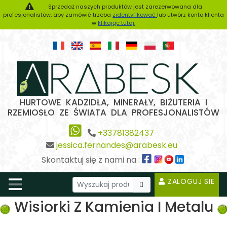
Sprzedaż naszych produktów jest zarezerwowana dla
profesjonalistów, aby zamówić trzeba
zidentyfikować
lub utwórz konto klienta
w
klikając tutaj.
HURTOWE KADZIDŁA, MINERAŁY, BIŻUTERIA I
RZEMIOSŁO ZE ŚWIATA DLA PROFESJONALISTÓW
+33781382437
jessica.fernandes@arabesk.eu
Skontaktuj się z nami na :
ZALOGUJ SIE
Wisiorki Z Kamienia I Metalu