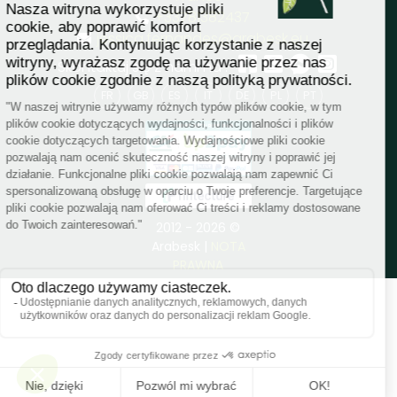
+33781382437
jessica.fernandes@arabesk.eu
Skontaktuj się z nami na :
FR
GB
ES
IT
DE
PL
PT
2012 - 2026 ©
Arabesk |
NOTA
PRAWNA