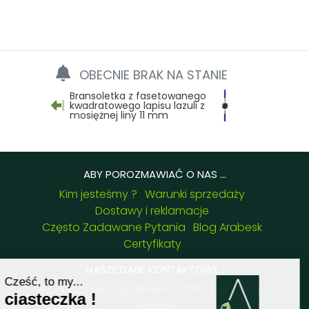
OBECNIE BRAK NA STANIE
Bransoletka z fasetowanego
kwadratowego lapisu lazuli z
mosiężnej liny 11 mm
ABY POROZMAWIAĆ O NAS ...
Kim jesteśmy ?
Warunki sprzedaży
Dostawy i reklamacje
Często Zadawane Pytania
Blog Arabesk
Certyfikaty
NASZE DANE KONTAKTOWE :
8 chemin de Casselèvres, 31790 Saint Jory -
France