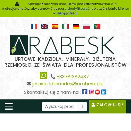
Sprzedaż naszych produktów jest zarezerwowana dla
profesjonalistów, aby zamówić trzeba
zidentyfikować
lub utwórz konto klienta
w
klikając tutaj.
HURTOWE KADZIDŁA, MINERAŁY, BIŻUTERIA I
RZEMIOSŁO ZE ŚWIATA DLA PROFESJONALISTÓW
+33781382437
jessica.fernandes@arabesk.eu
Skontaktuj się z nami na :
ZALOGUJ SIE