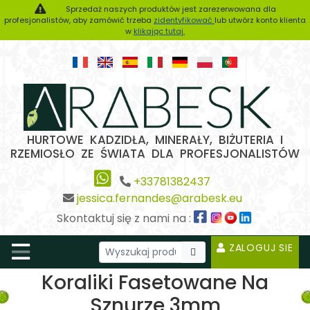
Sprzedaż naszych produktów jest zarezerwowana dla
profesjonalistów, aby zamówić trzeba
zidentyfikować
lub utwórz konto klienta
w
klikając tutaj.
HURTOWE KADZIDŁA, MINERAŁY, BIŻUTERIA I
RZEMIOSŁO ZE ŚWIATA DLA PROFESJONALISTÓW
+33781382437
jessica.fernandes@arabesk.eu
Skontaktuj się z nami na :
ZALOGUJ SIE
Koraliki Fasetowane Na
Sznurze 3mm