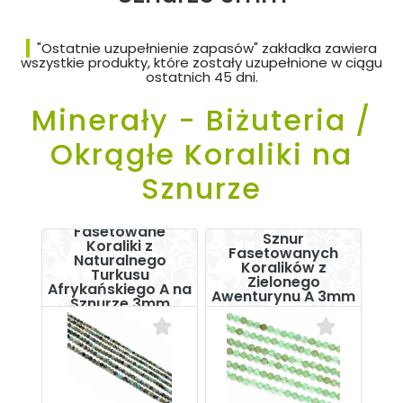
"Ostatnie uzupełnienie zapasów" zakładka zawiera
wszystkie produkty, które zostały uzupełnione w ciągu
ostatnich 45 dni.
Minerały - Biżuteria /
Okrągłe Koraliki na
Sznurze
Fasetowane
Sznur
Koraliki z
Fasetowanych
Naturalnego
Koralików z
Turkusu
Zielonego
Afrykańskiego A na
Awenturynu A 3mm
Sznurze 3mm