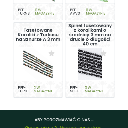
PFF-
W
PFF-
W
TURN3
MAGAZYNIE
AVV3
MAGAZYNIE
Spinel fasetowany
Fasetowane
z koralikami o
Koraliki z Turkusu
średnicy 3 mm na
na Sznurze A 3 mm
drucie o długości
40 cm
PFF-
W
PFF-
W
TUR3
MAGAZYNIE
SPI3
MAGAZYNIE
ABY POROZMAWIAĆ O NAS ...
Kim jesteśmy ?
Warunki sprzedaży