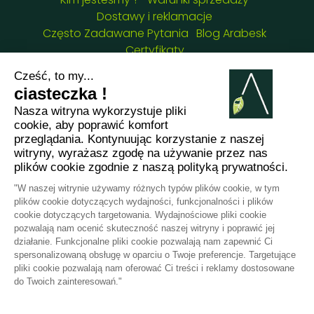
Dostawy i reklamacje
Często Zadawane Pytania
Blog Arabesk
Certyfikaty
NASZE DANE KONTAKTOWE :
8 chemin de Casselèvres, 31790 Saint Jory -
France
+33781382437
jessica.fernandes@arabesk.eu
Skontaktuj się z nami na :
FR
GB
ES
IT
DE
PL
PT
2012 - 2026 ©
Arabesk |
NOTA