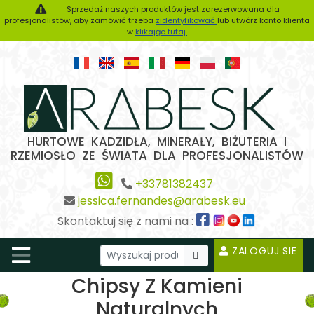
Sprzedaż naszych produktów jest zarezerwowana dla
profesjonalistów, aby zamówić trzeba
zidentyfikować
lub utwórz konto klienta
w
klikając tutaj.
HURTOWE KADZIDŁA, MINERAŁY, BIŻUTERIA I
RZEMIOSŁO ZE ŚWIATA DLA PROFESJONALISTÓW
+33781382437
jessica.fernandes@arabesk.eu
Skontaktuj się z nami na :
ZALOGUJ SIE
Chipsy Z Kamieni
Naturalnych