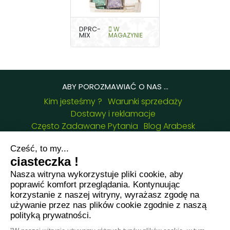
DPRC-
W
MIX
MAGAZYNIE
ABY POROZMAWIAĆ O NAS ...
Kim jesteśmy ?
Warunki sprzedaży
Dostawy i reklamacje
Często Zadawane Pytania
Blog Arabesk
Certyfikaty
NASZE DANE KONTAKTOWE :
8 chemin de Casselèvres, 31790 Saint Jory -
France
+33781382437
jessica.fernandes@arabesk.eu
Skontaktuj się z nami na :