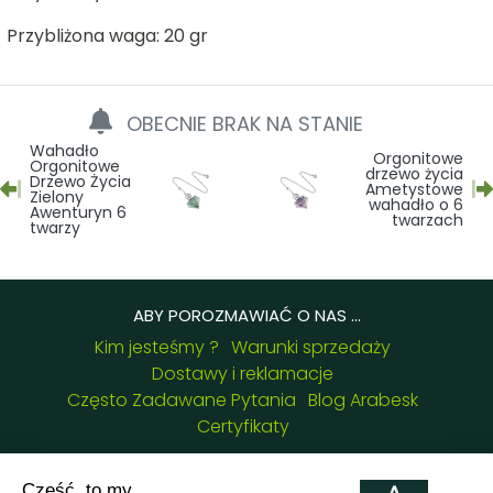
Przybliżona waga: 20 gr
OBECNIE BRAK NA STANIE
Wahadło
Orgonitowe
Orgonitowe
drzewo życia
Drzewo Życia
Ametystowe
Zielony
wahadło o 6
Awenturyn 6
twarzach
twarzy
ABY POROZMAWIAĆ O NAS ...
Kim jesteśmy ?
Warunki sprzedaży
Dostawy i reklamacje
Często Zadawane Pytania
Blog Arabesk
Certyfikaty
NASZE DANE KONTAKTOWE :