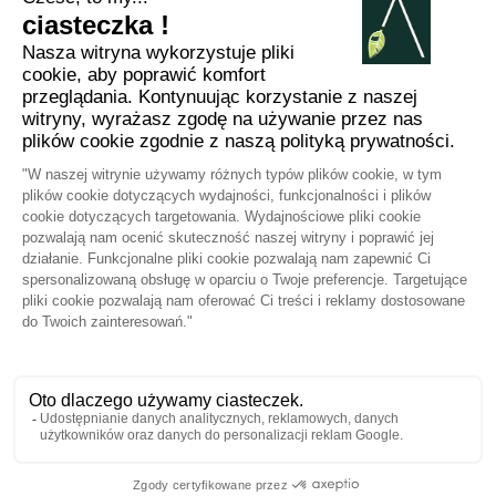
8 chemin de Casselèvres, 31790 Saint Jory -
France
+33781382437
jessica.fernandes@arabesk.eu
Skontaktuj się z nami na :
FR
GB
ES
IT
DE
PL
PT
2012 - 2026 ©
Arabesk |
NOTA
PRAWNA