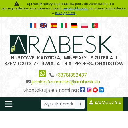
Sprzedaż naszych produktów jest zarezerwowana dla
profesjonalistów, aby zamówić trzeba
zidentyfikować
lub utwórz konto klienta
w
klikając tutaj.
HURTOWE KADZIDŁA, MINERAŁY, BIŻUTERIA I
RZEMIOSŁO ZE ŚWIATA DLA PROFESJONALISTÓW
+33781382437
jessica.fernandes@arabesk.eu
Skontaktuj się z nami na :
ZALOGUJ SIE